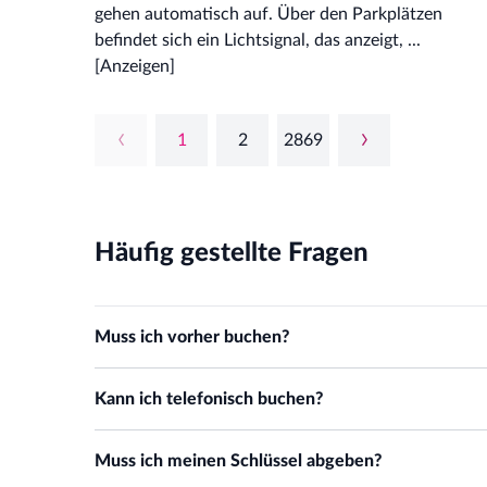
gehen automatisch auf. Über den Parkplätzen
befindet sich ein Lichtsignal, das anzeigt, ...
[Anzeigen]
1
2
2869
Häufig gestellte Fragen
Muss ich vorher buchen?
Ja, eine Buchung ist notwendig. Ohne Buchung ist das Park
Kann ich telefonisch buchen?
Nein, telefonische Buchungen und Buchungen per E-Mail z
Muss ich meinen Schlüssel abgeben?
Webseite möglich.