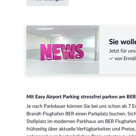
Wenn Sie den QR-Code als Ausdruck in Papierform nutzen 
angezeigt.
Wenn Sie den QR-Code in digitaler Form per Smartphone n
der Anlage der Buchungsbestätigung, um den digitalen QR-C
Sie woll
Jetzt für un
✓ von Ermäß
Mit Easy Airport Parking stressfrei parken am BE
Je nach Parkdauer können Sie bei uns schon ab 7 Eu
Brandt-Flughafen BER einen Parkplatz buchen. Siche
Stellplatz im modernen Parkhaus am BER Flughafen
frühzeitig über aktuelle Verfügbarkeiten und Preise,