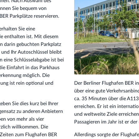
nnen. Nach Auswahl des
können Sie bequem von
BER Parkplätze reservieren.
rhalten Sie eine
e enthalten ist. Mit diesem
n darin gebuchten Parkplatz
 und Ihr Autoschlüssel bleibt
 eine Schlüsselabgabe ist bei
die Einfahrt in das Parkhaus
rkennung möglich. Die
g ist rein optional und
Der Berliner Flughafen BER in
über eine gute Verkehrsanbin
ca. 35 Minuten über die A11
eben Sie dies kurz bei Ihrer
erreichen. Er ist ein internat
gensatz zu anderen Anbietern
und weltweite Ziele erreichen
pen von mehr als vier
Passagieren im Jahr ist er de
rzlich willkommen. Die
n Zeiten zum Flughafen BER
Allerdings sorgte der Flughaf