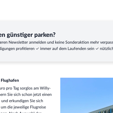
wollen, öffnen Sie die PDF-Datei in der Anlage zur Ihrer Buchungsbestä
utzen wollen, öffnen Sie die Buchungsbestätigung zunächst auf einem Sm
ode zu öffnen. Ihnen wird eine blaue Karte angezeigt, in deren Mitte si
en günstiger parken?
seren Newsletter anmelden und keine Sonderaktion mehr verpas
igungen profitieren ✓ immer auf dem Laufenden sein ✓ nützlich
R Flughafen
ro pro Tag sorglos am Willy-
rn Sie sich schon jetzt einen
 und erkundigen Sie sich
 um die jeweilige Flugreise