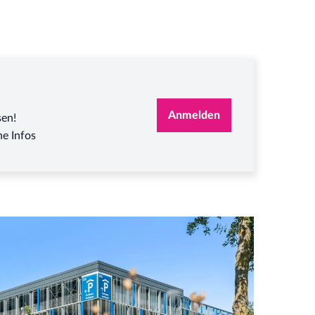
tigungsemail. Der QR-Code wird Ihnen oben rechts
artphone. Klicken Sie dann auf die pkpass-Datei in
ch der QR-Code befindet.
Anmelden
sen!
e Infos