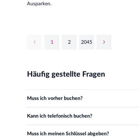
Ausparken.
1
2
2045
Häufig gestellte Fragen
Muss ich vorher buchen?
Ja, eine Buchung ist notwendig. Ohne Buchung ist das Park
Kann ich telefonisch buchen?
vor Ort bezahlt werden.
Nein, telefonische Buchungen und Buchungen per E-Mail 
Muss ich meinen Schlüssel abgeben?
möglich.