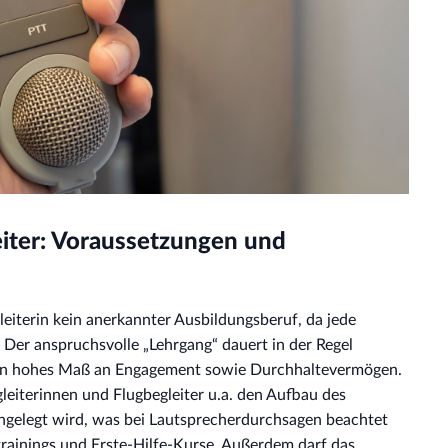
eiter: Voraussetzungen und
gleiterin kein anerkannter Ausbildungsberuf, da jede
. Der anspruchsvolle „Lehrgang“ dauert in der Regel
ein hohes Maß an Engagement sowie Durchhaltevermögen.
eiterinnen und Flugbegleiter u.a. den Aufbau des
angelegt wird, was bei Lautsprecherdurchsagen beachtet
rainings und Erste-Hilfe-Kurse. Außerdem darf das